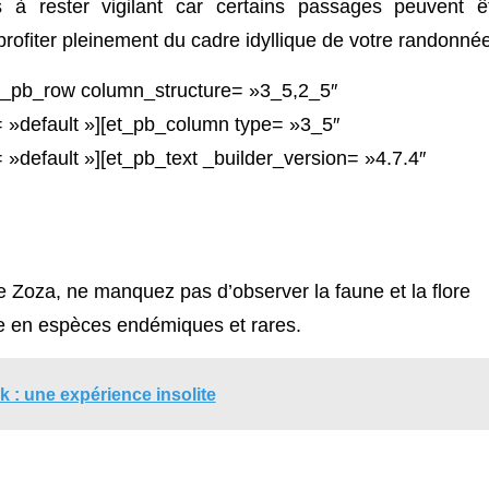
ois à rester vigilant car certains passages peuvent ê
rofiter pleinement du cadre idyllique de votre randonnée
et_pb_row column_structure= »3_5,2_5″
 »default »][et_pb_column type= »3_5″
»default »][et_pb_text _builder_version= »4.7.4″
le Zoza, ne manquez pas d’observer la faune et la flore
che en espèces endémiques et rares.
 : une expérience insolite