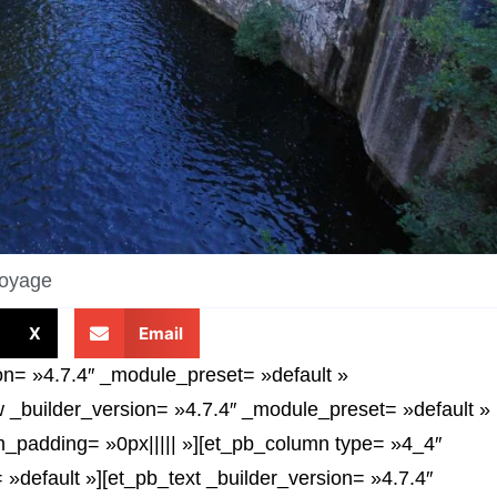
oyage
X
Email
ion= »4.7.4″ _module_preset= »default »
 _builder_version= »4.7.4″ _module_preset= »default »
m_padding= »0px||||| »][et_pb_column type= »4_4″
»default »][et_pb_text _builder_version= »4.7.4″