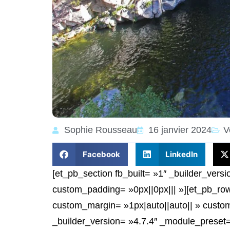
Sophie Rousseau
16 janvier 2024
V
Facebook
LinkedIn
[et_pb_section fb_built= »1″ _builder_vers
custom_padding= »0px||0px||| »][et_pb_row
custom_margin= »1px|auto||auto|| » custo
_builder_version= »4.7.4″ _module_preset= 