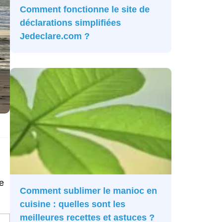
Comment fonctionne le site de
déclarations simplifiées
Jedeclare.com ?
e
Comment sublimer le manioc en
cuisine : quelles sont les
meilleures recettes et astuces ?