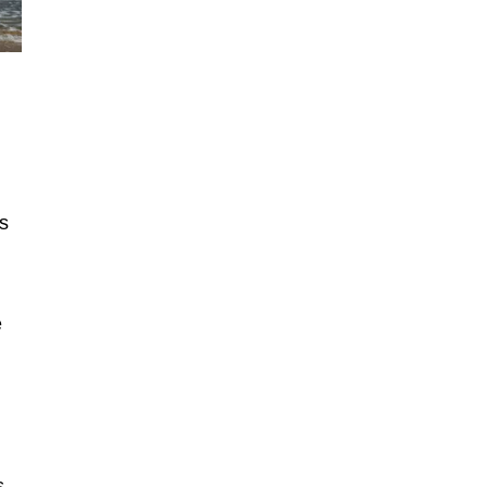
s
e
s