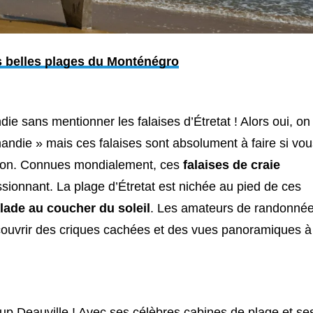
s belles plages du Monténégro
e sans mentionner les falaises d’Étretat ! Alors oui, on
andie » mais ces falaises sont absolument à faire si vou
égion. Connues mondialement, ces
falaises de craie
ssionnant. La plage d’Étretat est nichée au pied de ces
lade au coucher du soleil
. Les amateurs de randonné
ouvrir des criques cachées et des vues panoramiques à
 Deauville ! Avec ses célèbres cabines de plage et se