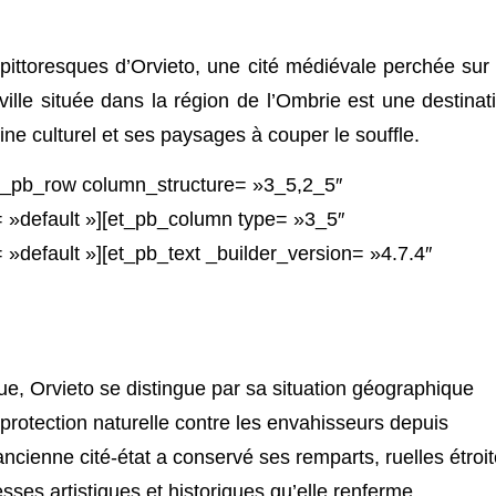
s pittoresques d’Orvieto, une cité médiévale perchée sur
ville située dans la région de l’Ombrie est une destinat
ine culturel et ses paysages à couper le souffle.
et_pb_row column_structure= »3_5,2_5″
 »default »][et_pb_column type= »3_5″
»default »][et_pb_text _builder_version= »4.7.4″
ue, Orvieto se distingue par sa situation géographique
 protection naturelle contre les envahisseurs depuis
 ancienne cité-état a conservé ses remparts, ruelles étroi
ses artistiques et historiques qu’elle renferme.