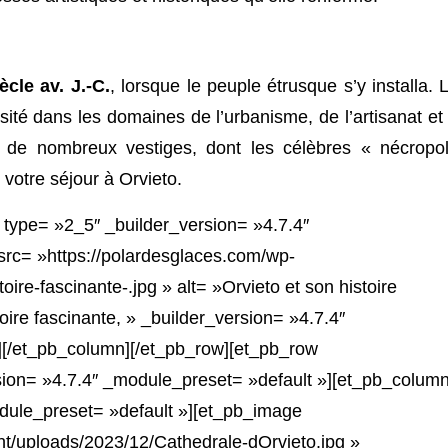
ècle av. J.-C.
, lorsque le peuple étrusque s’y installa. 
sité dans les domaines de l’urbanisme, de l’artisanat et
eux de nombreux vestiges, dont les célèbres « nécropo
 votre séjour à Orvieto.
 type= »2_5″ _builder_version= »4.7.4″
rc= »https://polardesglaces.com/wp-
ire-fascinante-.jpg » alt= »Orvieto et son histoire
toire fascinante, » _builder_version= »4.7.4″
][/et_pb_column][/et_pb_row][et_pb_row
sion= »4.7.4″ _module_preset= »default »][et_pb_colum
dule_preset= »default »][et_pb_image
nt/uploads/2023/12/Cathedrale-dOrvieto.jpg »