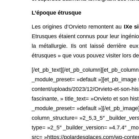
L’époque étrusque
Les origines d’Orvieto remontent au
IXe si
Etrusques étaient connus pour leur ingénio
la métallurgie. Ils ont laissé derrière 
étrusques » que vous pouvez visiter lors de
[/et_pb_text][/et_pb_column][et_pb_column
_module_preset= »default »][et_pb_image s
content/uploads/2023/12/Orvieto-et-son-histo
fascinante, » title_text= »Orvieto et son his
_module_preset= »default »][/et_pb_image
column_structure= »2_5,3_5″ _builder_ver
type= »2_5″ _builder_version= »4.7.4″ _mo
src= »https://polardesglaces.com/wp-conte