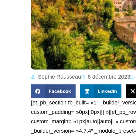
Sophie Rousseau
8 décembre 2023
Facebook
LinkedIn
[et_pb_section fb_built= »1″ _builder_vers
custom_padding= »0px||0px||| »][et_pb_row
custom_margin= »1px|auto||auto|| » custo
_builder_version= »4.7.4″ _module_preset= 