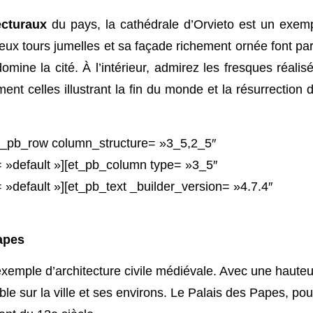
ecturaux
du pays, la cathédrale d’Orvieto est un exem
deux tours jumelles et sa façade richement ornée font par
mine la cité. À l’intérieur, admirez les fresques réalis
ent celles illustrant la fin du monde et la résurrection 
et_pb_row column_structure= »3_5,2_5″
 »default »][et_pb_column type= »3_5″
»default »][et_pb_text _builder_version= »4.7.4″
Papes
l exemple d’architecture civile médiévale. Avec une hauteu
le sur la ville et ses environs. Le Palais des Papes, pou