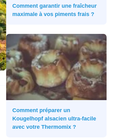
Comment garantir une fraîcheur
maximale à vos piments frais ?
Comment préparer un
Kougelhopf alsacien ultra-facile
avec votre Thermomix ?