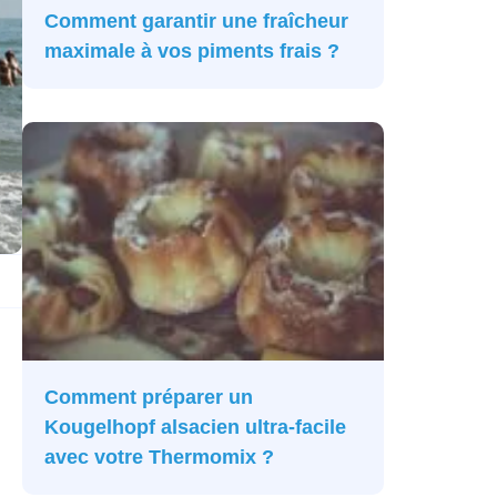
Comment garantir une fraîcheur
maximale à vos piments frais ?
Comment préparer un
Kougelhopf alsacien ultra-facile
avec votre Thermomix ?