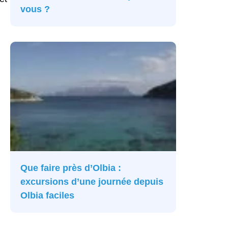
vous ?
Que faire près d’Olbia :
excursions d’une journée depuis
Olbia faciles