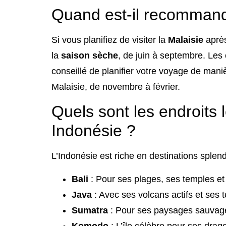
Quand est-il recommandé
Si vous planifiez de visiter la
Malaisie
après
la
saison sèche
, de juin à septembre. Les c
conseillé de planifier votre voyage de maniè
Malaisie, de novembre à février.
Quels sont les endroits 
Indonésie ?
L’Indonésie est riche en destinations sple
Bali
: Pour ses plages, ses temples et 
Java
: Avec ses volcans actifs et se
Sumatra
: Pour ses paysages sauvages
Komodo
: L’île célèbre pour ses dra