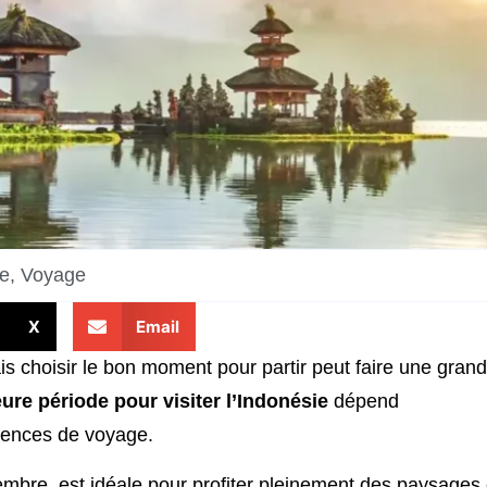
e
,
Voyage
X
Email
is choisir le bon moment pour partir peut faire une gran
eure période pour visiter l’Indonésie
dépend
érences de voyage.
embre, est idéale pour profiter pleinement des paysages 