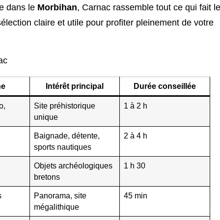
ée dans le
Morbihan
, Carnac rassemble tout ce qui fait l
sélection claire et utile pour profiter pleinement de votre
ac
ne
Intérêt principal
Durée conseillée
o,
Site préhistorique
1 à 2 h
unique
Baignade, détente,
2 à 4 h
sports nautiques
Objets archéologiques
1 h 30
bretons
s
Panorama, site
45 min
mégalithique