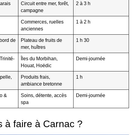
marais
Circuit entre mer, forêt,
2 à 3 h
campagne
Commerces, ruelles
1 à 2 h
anciennes
bord de
Plateau de fruits de
1 h 30
mer, huîtres
Trinité-
Îles du Morbihan,
Demi-journée
Houat, Hoëdic
pelle,
Produits frais,
1 h
ambiance bretonne
o &
Soins, détente, accès
Demi-journée
spa
s à faire à Carnac ?