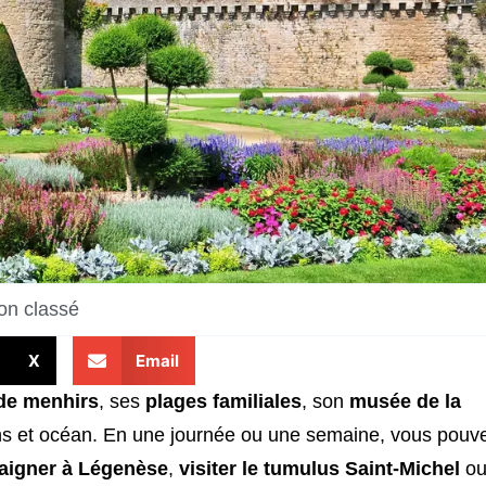
on classé
X
Email
de menhirs
, ses
plages familiales
, son
musée de la
pins et océan. En une journée ou une semaine, vous pouv
aigner à Légenèse
,
visiter le tumulus Saint-Michel
o