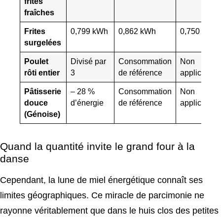
frites
fraîches
Frites
0,799 kWh
0,862 kWh
0,750 kWh
surgelées
Poulet
Divisé par
Consommation
Non
rôti entier
3
de référence
applicable
Pâtisserie
– 28 %
Consommation
Non
douce
d’énergie
de référence
applicable
(Génoise)
Quand la quantité invite le grand four à la
danse
Cependant, la lune de miel énergétique connaît ses
limites géographiques. Ce miracle de parcimonie ne
rayonne véritablement que dans le huis clos des petites