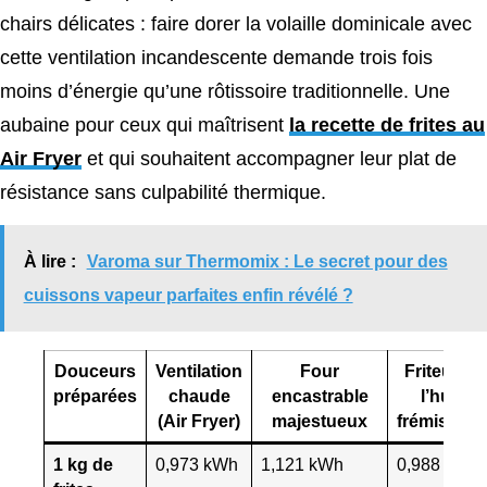
chairs délicates : faire dorer la volaille dominicale avec
cette ventilation incandescente demande trois fois
moins d’énergie qu’une rôtissoire traditionnelle. Une
aubaine pour ceux qui maîtrisent
la recette de frites au
Air Fryer
et qui souhaitent accompagner leur plat de
résistance sans culpabilité thermique.
À lire :
Varoma sur Thermomix : Le secret pour des
cuissons vapeur parfaites enfin révélé ?
Douceurs
Ventilation
Four
Friteuse à
préparées
chaude
encastrable
l’huile
(Air Fryer)
majestueux
frémissant
1 kg de
0,973 kWh
1,121 kWh
0,988 kWh