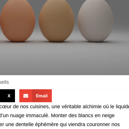
eils
X
Email
cœur de nos cuisines, une véritable alchimie où le liquid
e d’un nuage immaculé. Monter des blancs en neige
sser une dentelle éphémère qui viendra couronner nos