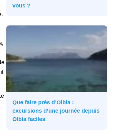
vous ?
e.
s,
de
nt
te
Que faire près d’Olbia :
excursions d’une journée depuis
Olbia faciles