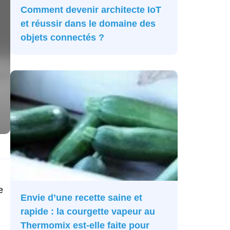
Comment devenir architecte IoT
et réussir dans le domaine des
objets connectés ?
e
Envie d’une recette saine et
rapide : la courgette vapeur au
Thermomix est-elle faite pour