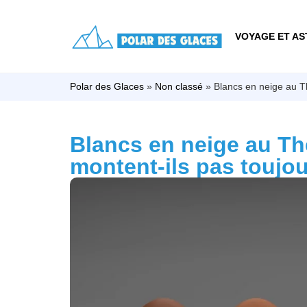
VOYAGE ET AS
Polar des Glaces
»
Non classé
»
Blancs en neige au T
Blancs en neige au T
montent-ils pas toujo