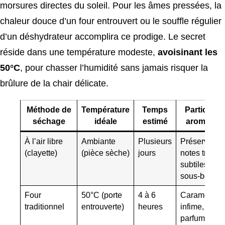
morsures directes du soleil. Pour les âmes pressées, la
chaleur douce d’un four entrouvert ou le souffle régulier
d’un déshydrateur accomplira ce prodige. Le secret
réside dans une température modeste,
avoisinant les
50°C
, pour chasser l’humidité sans jamais risquer la
brûlure de la chair délicate.
Méthode de
Température
Temps
Particulari
séchage
idéale
estimé
aromatiqu
À l’air libre
Ambiante
Plusieurs
Préserve les
(clayette)
(pièce sèche)
jours
notes très
subtiles de
sous-bois.
Four
50°C (porte
4 à 6
Caramélisat
traditionnel
entrouverte)
heures
infime, léger
parfum de