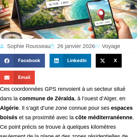
Sophie Rousseau
26 janvier 2026
Voyage
Facebook
LinkedIn
X
Email
Ces coordonnées GPS renvoient à un secteur situé
dans la
commune de Zéralda
, à l’ouest d’Alger, en
Algérie
. Il s’agit d’une zone connue pour ses
espaces
boisés
et sa proximité avec la
côte méditerranéenne
.
Ce point précis se trouve à quelques kilomètres
seulement de la plage et des zones résidentielles de