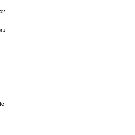
642
 au
le