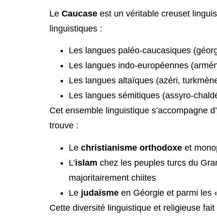
Le
Caucase
est un véritable creuset lingui
linguistiques :
Les langues paléo-caucasiques (géorg
Les langues indo-européennes (arméni
Les langues altaïques (azéri, turkmène
Les langues sémitiques (assyro-chald
Cet ensemble linguistique s’accompagne d
trouve :
Le
christianisme orthodoxe
et monop
L’
islam
chez les peuples turcs du Gran
majoritairement chiites
Le
judaïsme
en Géorgie et parmi les 
Cette diversité linguistique et religieuse 