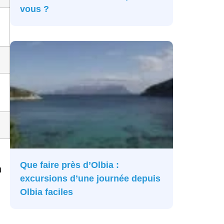
vous ?
Que faire près d’Olbia :
u
excursions d’une journée depuis
Olbia faciles