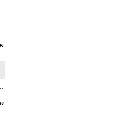
te
et
re