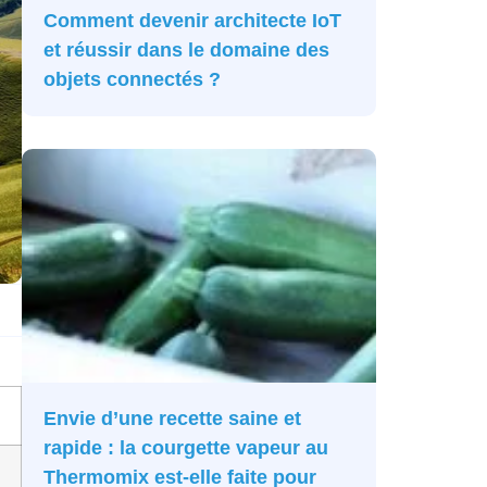
Comment devenir architecte IoT
et réussir dans le domaine des
objets connectés ?
Envie d’une recette saine et
rapide : la courgette vapeur au
Thermomix est-elle faite pour