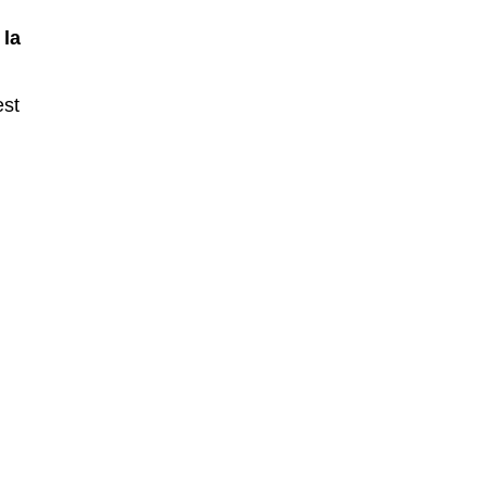
r
la
est