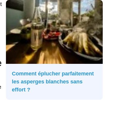
t
e
Comment éplucher parfaitement
les asperges blanches sans
e
effort ?