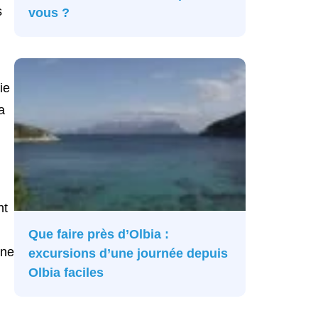
s
vous ?
ie
a
nt
Que faire près d’Olbia :
une
excursions d’une journée depuis
Olbia faciles