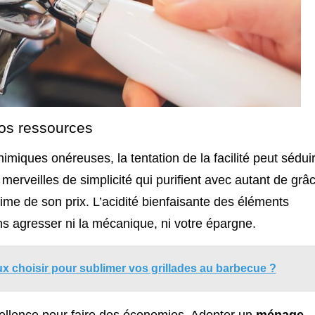
nos ressources
miques onéreuses, la tentation de la facilité peut sédui
s merveilles de simplicité qui purifient avec autant de grâ
fime de son prix. L’acidité bienfaisante des éléments
s agresser ni la mécanique, ni votre épargne.
choisir pour sublimer vos grillades au barbecue ?
’excellence pour faire des économies. Adopter un
ménage