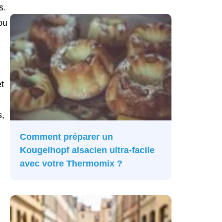
s.
ou
et
s,
Comment préparer un
Kougelhopf alsacien ultra-facile
avec votre Thermomix ?