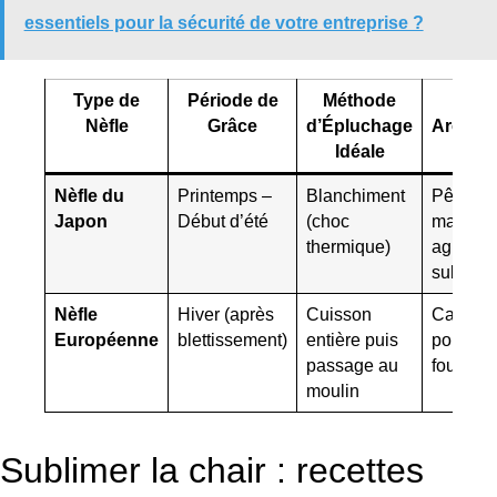
essentiels pour la sécurité de votre entreprise ?
Type de
Période de
Méthode
Profi
Nèfle
Grâce
d’Épluchage
Aromat
Idéale
Nèfle du
Printemps –
Blanchiment
Pêche,
Japon
Début d’été
(choc
mangue
thermique)
agrume
subtils
Nèfle
Hiver (après
Cuisson
Caramel
Européenne
blettissement)
entière puis
pomme 
passage au
four, dat
moulin
Sublimer la chair : recettes