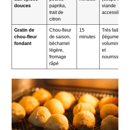
douces
paprika,
viande
trait de
accessible)
citron
Gratin de
Chou-fleur
15
Très faible
chou-fleur
de saison,
minutes
(légume
fondant
béchamel
volumineux
légère,
et
fromage
nourrissant)
râpé