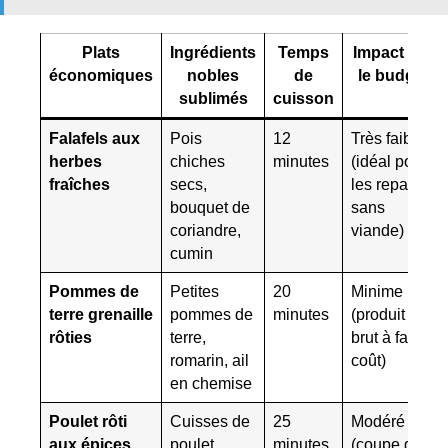
Plats
Ingrédients
Temps
Impact sur
économiques
nobles
de
le budget
sublimés
cuisson
Falafels aux
Pois
12
Très faible
herbes
chiches
minutes
(idéal pour
fraîches
secs,
les repas
bouquet de
sans
coriandre,
viande)
cumin
Pommes de
Petites
20
Minime
terre grenaille
pommes de
minutes
(produit
rôties
terre,
brut à faible
romarin, ail
coût)
en chemise
Poulet rôti
Cuisses de
25
Modéré
aux épices
poulet,
minutes
(coupe de