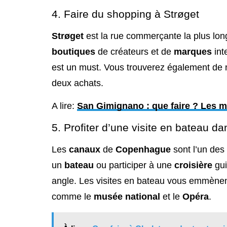
4. Faire du shopping à Strøget
Strøget
est la rue commerçante la plus lon
boutiques
de créateurs et de
marques
int
est un must. Vous trouverez également de 
deux achats.
A lire:
San Gimignano : que faire ? Les me
5. Profiter d’une visite en bateau d
Les
canaux
de
Copenhague
sont l’un des
un
bateau
ou participer à une
croisière
gui
angle. Les visites en bateau vous emmènent
comme le
musée national
et le
Opéra
.