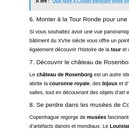
À lire :
Que faire à Cholet pendant votre vis
6. Monter à la Tour Ronde pour une
Si vous souhaitez avoir une vue panorami
bâtiment du XVIIe siècle vous offre un poin
également découvrir l’histoire de la
tour
et 
7. Découvrir le château de Rosenbo
Le
château de Rosenborg
est un autre si
abrite la
couronne royale
, des
bijoux
et d’
salles, tout en découvrant des objets d’art
8. Se perdre dans les musées de 
Copenhague regorge de
musées
fascinant
d’artefacts danois et mondiaux. Le
Louisia