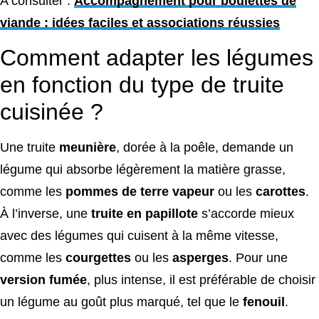
A consulter :
Accompagnement pour boulettes de
viande : idées faciles et associations réussies
Comment adapter les légumes
en fonction du type de truite
cuisinée ?
Une truite
meunière
, dorée à la poêle, demande un
légume qui absorbe légèrement la matière grasse,
comme les
pommes de terre vapeur
ou les
carottes
.
À l’inverse, une
truite en papillote
s’accorde mieux
avec des légumes qui cuisent à la même vitesse,
comme les
courgettes
ou les
asperges
. Pour une
version fumée
, plus intense, il est préférable de choisir
un légume au goût plus marqué, tel que le
fenouil
.